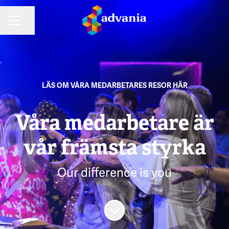
Dela sidan
KARRIÄRMENY
LÄS OM VÅRA MEDARBETARES RESOR HÄR
Våra medarbetare är
vår främsta styrka
Our difference is you
Skrolla för mer innehåll