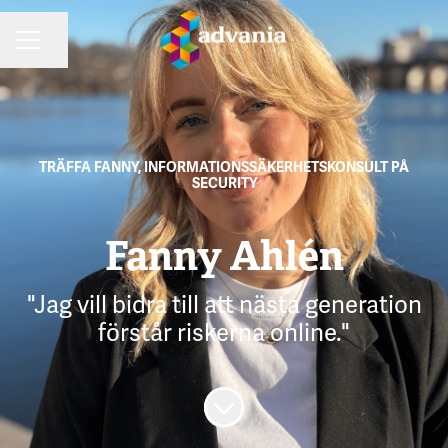
Dela sidan
KARRIÄRMENY
TRÄFFA FANNY, INFORMATIONSSÄKERHETSKONSULT PÅ
SECURITY
Fanny Ahlén
"Jag vill bidra till att nästa generation
förstår riskerna online."
Skrolla för mer innehåll