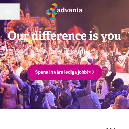
Dela sidan
KARRIÄRMENY
Our difference is you
Vår företagskultur
Spana in våra lediga jobb!⭐