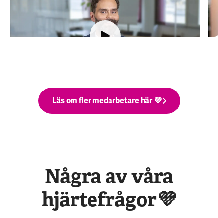
Magnus hittade hem
H
Advania vågar satsa på mig!
D
Läs om fler medarbetare här 💜
Några av våra
hjärtefrågor💜