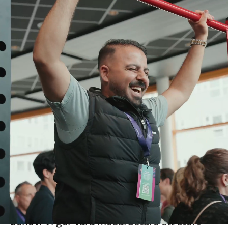
Advania är inte som
andra techbolag 💫
Det som gör oss speciella är inte bara de
tjänster och produkter vi erbjuder, utan
människorna bakom dem. Det är
självledarskapet, vår tillförlitlighet i allt vi
gör och det fantastiska förtroende vi har
för varandra som gör skillnad.
Vi tror på att ta beslut nära våra kunder, för
det är då som vi verkligen förstår deras
behov. Vi ger våra medarbetare ett stort