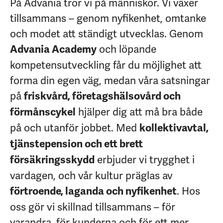
På Advania tror vi på människor. Vi växer
tillsammans – genom nyfikenhet, omtanke
och modet att ständigt utvecklas. Genom
och löpande
Advania Academy
kompetensutveckling får du möjlighet att
forma din egen väg, medan våra satsningar
på
friskvård, företagshälsovård och
hjälper dig att må bra både
förmånscykel
på och utanför jobbet. Med
kollektivavtal,
tjänstepension och ett brett
erbjuder vi trygghet i
försäkringsskydd
vardagen, och vår kultur präglas av
. Hos
förtroende, laganda och nyfikenhet
oss gör vi skillnad tillsammans – för
varandra, för kunderna och för ett mer