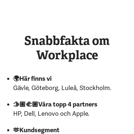
Snabbfakta om
Workplace
🌍Här finns vi
Gävle, Göteborg, Luleå, Stockholm.
🫱🏼‍🫲🏼Våra topp 4 partners
HP, Dell, Lenovo och Apple.
🫶Kundsegment