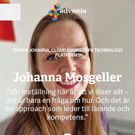
Dela sidan
KARRIÄRMENY
TRÄFFA JOHANNA, CLOUD ENGINEER PÅ TECHNOLOGY
PLATFORMS
Johanna Mosgeller
"Vår inställning här är att vi löser allt –
det är bara en fråga om hur. Och det är
en approach som leder till lärande och
kompetens."