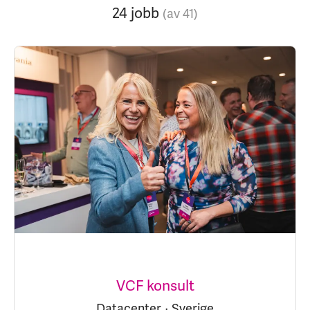
24 jobb
(av 41)
VCF konsult
Datacenter
·
Sverige