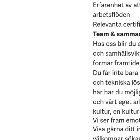
Erfarenhet av a
arbetsflöden
Relevanta certif
Team & samma
Hos oss blir du 
och samhällsvikt
formar framtide
Du får inte bara
och tekniska lösn
här har du möjli
och vårt eget a
kultur, en kultur
Vi ser fram emo
Visa gärna ditt 
välkomnar sökan