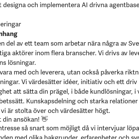
tt designa och implementera AI drivna agentbas
ieringar
nhang
en del av ett team som arbetar nära några av Sve
iga aktörer inom flera branscher. Vi drivs av le
ns lösningar.
 vara med och leverera, utan också påverka riktn
ingar. Vi värdesätter idéer, initiativ och ett driv 
ghet att sätta din prägel, i både kundlösningar, 
rbetssätt. Kunskapsdelning och starka relationer
 vi är stolta över och värdesätter högt.
t din ansökan! 👋
intresse så snart som möjligt då vi intervjuar löp
den med olika bakgrunder, erfarenheter och syn