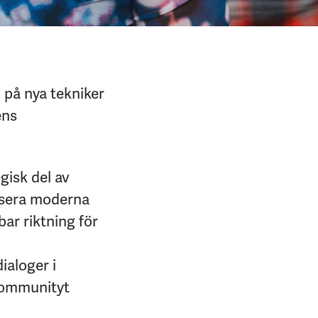
 på nya tekniker
ens
gisk del av
lisera moderna
bar riktning för
ialoger i
communityt