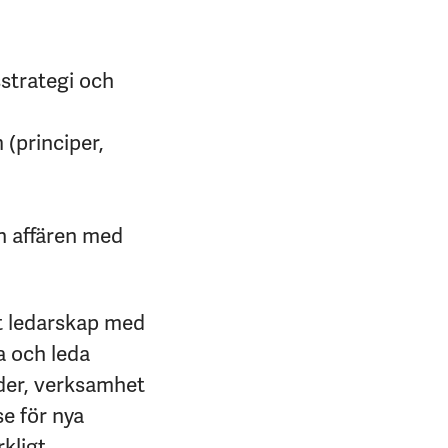
strategi och
 (principer,
ch affären med
kt ledarskap med
a och leda
nder, verksamhet
e för nya
rkligt