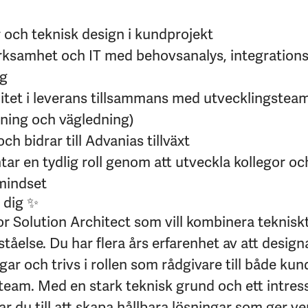
 och teknisk design i kundprojekt
rksamhet och IT med behovsanalys, integrations
ng
litet i leverans tillsammans med utvecklingsteam
skning och vägledning)
och bidrar till Advanias tillväxt
ntar en tydlig roll genom att utveckla kollegor o
 mindset
 dig ✨
or Solution Architect som vill kombinera teknis
åelse. Du har flera års erfarenhet av att design
ar och trivs i rollen som rådgivare till både ku
team. Med en stark teknisk grund och ett intress
ar du till att skapa hållbara lösningar som ger ve