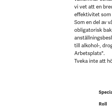
vi vet att en br
effektivitet som 
Som en del av v
obligatorisk bakg
anställningsbes
till alkohol-, d
Arbetsplats".
Tveka inte att h
Speci
Roll