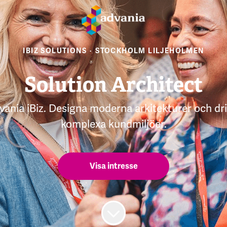
IBIZ SOLUTIONS
·
STOCKHOLM LILJEHOLMEN
Solution Architect
ania iBiz. Designa moderna arkitekturer och dri
komplexa kundmiljöer.
Visa intresse