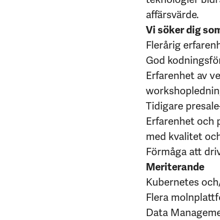
affärsvärde.
Vi söker dig so
Flerårig erfaren
God kodningsför
Erfarenhet av v
workshopledni
Tidigare presale
Erfarenhet och p
med kvalitet och
Förmåga att driv
Meriterande
Kubernetes och/
Flera molnplatt
Data Managem