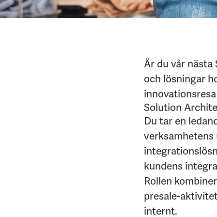
Är du vår nästa 
och lösningar h
innovationsresa
Solution Archit
Du tar en ledand
verksamhetens u
integrationslösn
kundens integra
Rollen kombinera
presale-aktivit
internt.