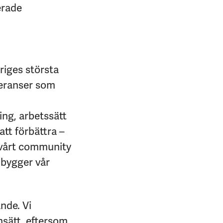
erade
riges största
veranser som
ing, arbetssätt
att förbättra –
i vårt community
 bygger vår
ande. Vi
sätt, eftersom