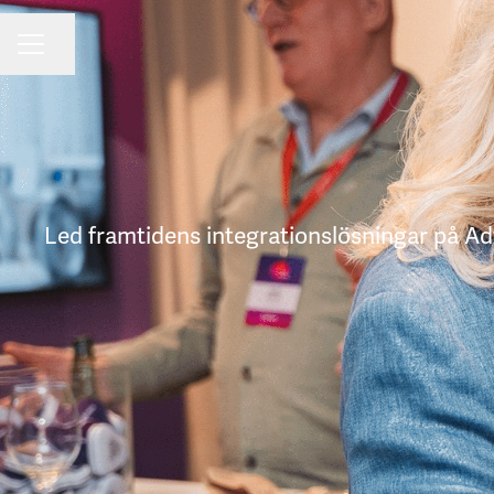
Dela sidan
KARRIÄRMENY
Led framtidens integrationslösningar på Adv