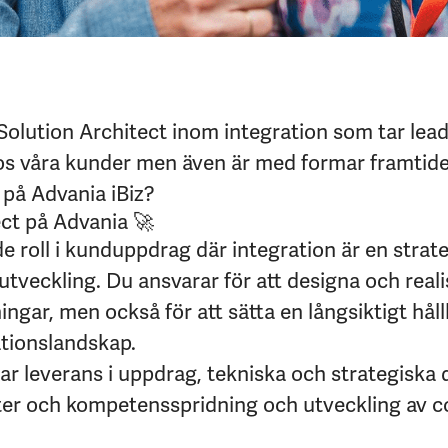
Solution Architect inom integration som tar lead
os våra kunder men även är med formar framtid
 på Advania iBiz?
ect på Advania 🚀
e roll i kunduppdrag där integration är en strate
tveckling. Du ansvarar för att designa och rea
ingar, men också för att sätta en långsiktigt håll
tionslandskap.
r leverans i uppdrag, tekniska och strategiska d
eter och kompetensspridning och utveckling av 