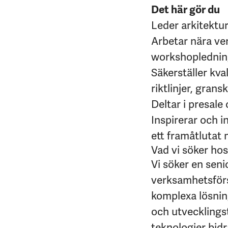
Det här gör du
Leder arkitektur
Arbetar nära ve
workshopledni
Säkerställer kva
riktlinjer, gran
Deltar i presale 
Inspirerar och i
ett framåtlutat
Vad vi söker hos
Vi söker en seni
verksamhetsförst
komplexa lösning
och utvecklings
teknologier bidr