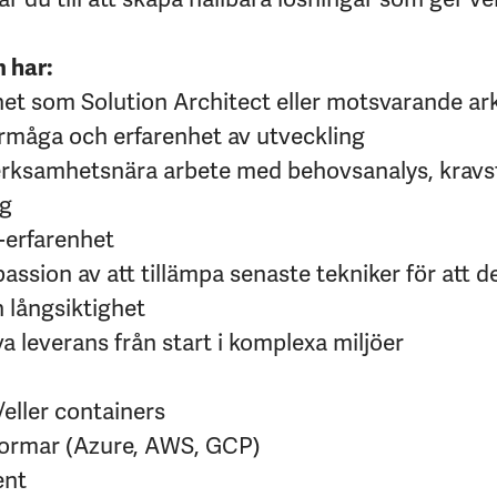
m har:
het som Solution Architect eller motsvarande ark
måga och erfarenhet av utveckling
erksamhetsnära arbete med behovsanalys, kravst
ng
-erfarenhet
assion av att tillämpa senaste tekniker för att d
 långsiktighet
a leverans från start i komplexa miljöer
eller containers
formar (Azure, AWS, GCP)
ent