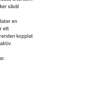
ker såväl
dater en
r ett
ärenden kopplat
oaktiv
ar.