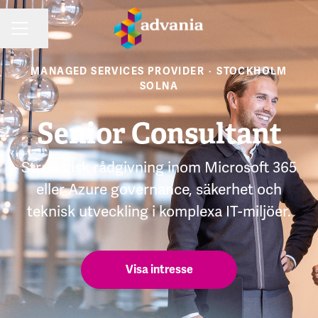
Dela sidan
KARRIÄRMENY
MANAGED SERVICES PROVIDER
·
STOCKHOLM
SOLNA
Senior Consultant
Strategisk rådgivning inom Microsoft 365
eller Azure governance, säkerhet och
teknisk utveckling i komplexa IT-miljöer.
Visa intresse