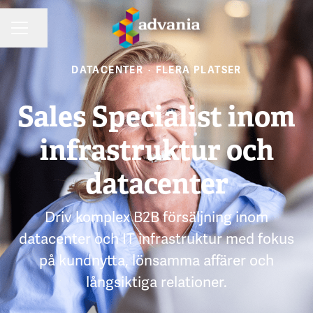
Dela sidan
KARRIÄRMENY
DATACENTER
·
FLERA PLATSER
Sales Specialist inom
infrastruktur och
datacenter
Driv komplex B2B försäljning inom
datacenter och IT infrastruktur med fokus
på kundnytta, lönsamma affärer och
långsiktiga relationer.