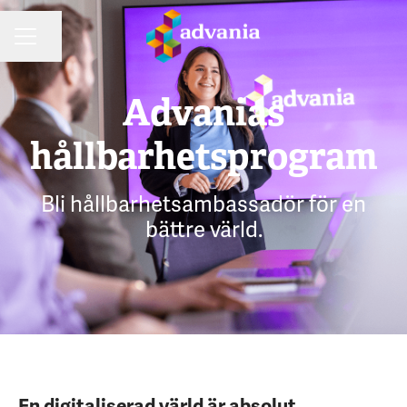
Dela sidan
KARRIÄRMENY
Advanias
hållbarhetsprogram
Bli hållbarhetsambassadör för en
bättre värld.
En digitaliserad värld är absolut