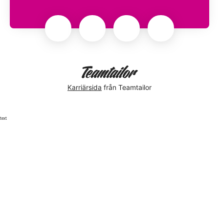
Karriärsida
från Teamtailor
text