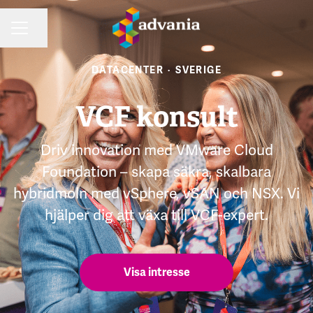
Dela sidan
KARRIÄRMENY
DATACENTER
·
SVERIGE
VCF konsult
Driv innovation med VMware Cloud
Foundation – skapa säkra, skalbara
hybridmoln med vSphere, vSAN och NSX. Vi
hjälper dig att växa till VCF-expert.
Visa intresse