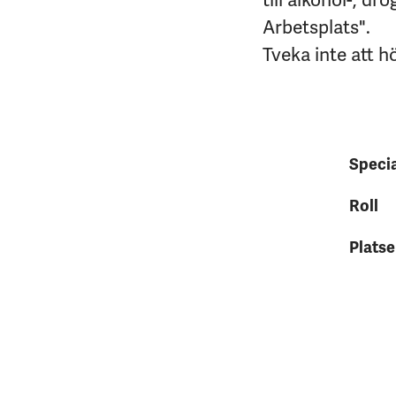
Arbetsplats".
Tveka inte att h
Speci
Roll
Platse