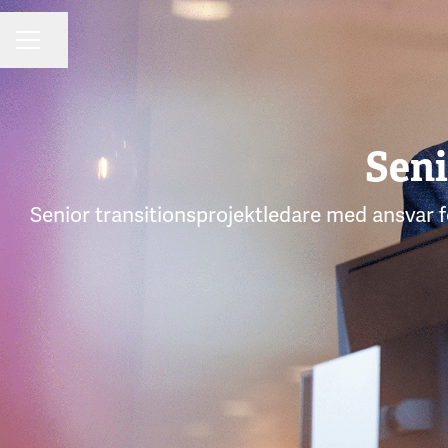
Dela sidan
KARRIÄRMENY
Seni
Senior transitionsprojektledare med ansvar fö