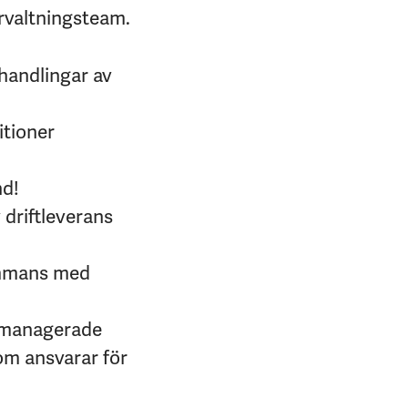
örvaltningsteam.
handlingar av
itioner
nd!
v driftleverans
sammans med
ör managerade
som ansvarar för