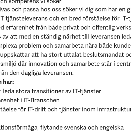
och kompetens vi söker
rivas och passa hos oss söker vi dig som har en 
 tjänsteleverans och en bred förståelse för IT-
 erfarenhet från både privat och offentlig verks
 av att med en ständig närhet till leveransen le
omplexa problem och samarbeta nära både kunder
uppskattar att ha stort uttalat beslutsmandat oc
tsmiljö där innovation och samarbete står i cent
ifrån den dagliga leveransen.
m har:
 leda stora transitioner av IT-tjänster
arenhet i IT-Branschen
åelse för IT-drift och tjänster inom infrastruktu
ionsförmåga, flytande svenska och engelska