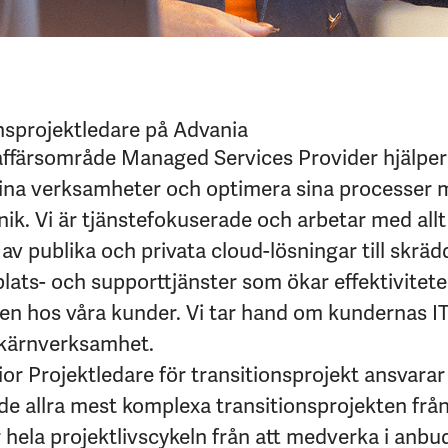
onsprojektledare på Advania
ffärsområde Managed Services Provider hjälper 
 sina verksamheter och optimera sina processer m
nik. Vi är tjänstefokuserade och arbetar med allt
v publika och privata cloud-lösningar till skrä
lats- och supporttjänster som ökar effektivitet
en hos våra kunder. Vi tar hand om kundernas IT
 kärnverksamhet.
ior Projektledare för transitionsprojekt ansvarar 
 allra mest komplexa transitionsprojekten från s
 hela projektlivscykeln från att medverka i anb