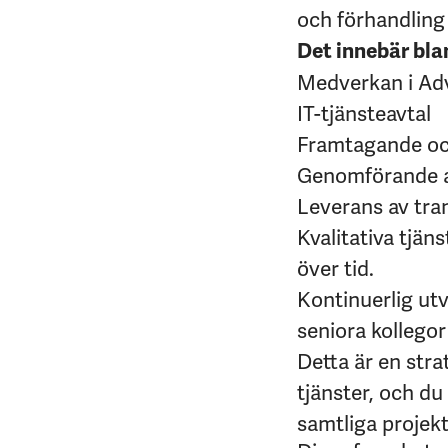
och förhandling 
Det innebär bla
Medverkan i Adv
IT-tjänsteavtal
Framtagande och
Genomförande av
Leverans av tran
Kvalitativa tjäns
över tid.
Kontinuerlig ut
seniora kollegor
Detta är en stra
tjänster, och du
samtliga projek