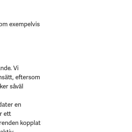
nom exempelvis
ande. Vi
sätt, eftersom
ker såväl
dater en
r ett
ärenden kopplat
oaktiv