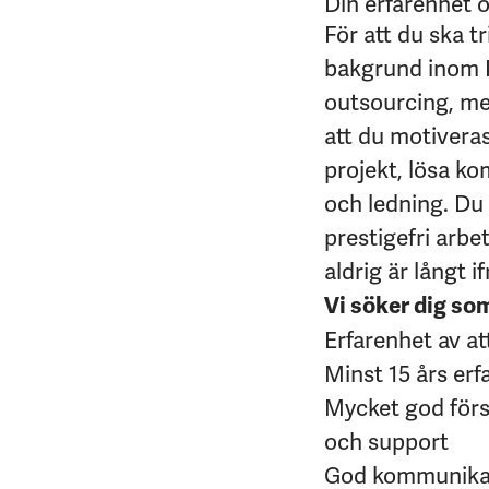
Din erfarenhet 
För att du ska t
bakgrund inom IT
outsourcing, med
att du motiveras
projekt, lösa k
och ledning. Du 
prestigefri arbe
aldrig är långt 
Vi söker dig so
Erfarenhet av att
Minst 15 års erf
Mycket god först
och support
God kommunikat