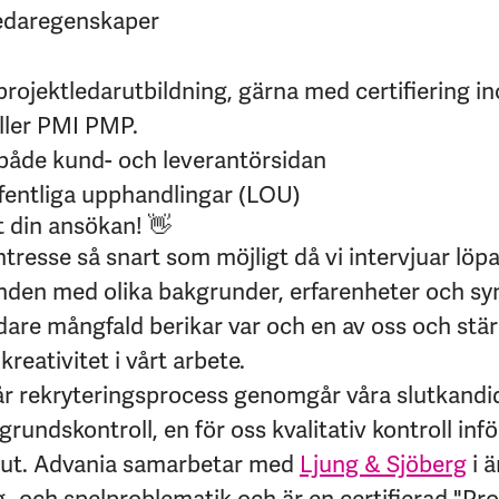
ledaregenskaper
ojektledarutbildning, gärna med certifiering i
ller PMI PMP.
 både kund- och leverantörsidan
ffentliga upphandlingar (LOU)
t din ansökan! 👋
intresse så snart som möjligt då vi intervjuar löp
den med olika bakgrunder, erfarenheter och syn
edare mångfald berikar var och en av oss och stär
kreativitet i vårt arbete.
år rekryteringsprocess genomgår våra slutkandi
rundskontroll, en för oss kvalitativ kontroll infö
lut.
Advania samarbetar med
Ljung & Sjöberg
i 
rog- och spelproblematik och är en certifierad "Pr