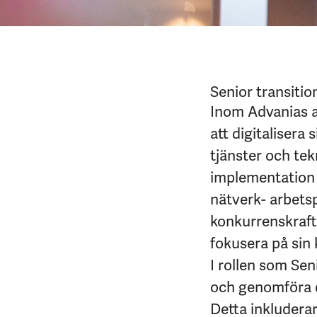
Senior transiti
Inom Advanias a
att digitalisera
tjänster och tek
implementation a
nätverk- arbetsp
konkurrenskraft
fokusera på sin
I rollen som Sen
och genomföra de
Detta inkluderar