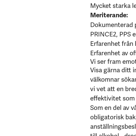
Mycket starka 
Meriterande:
Dokumenterad pr
PRINCE2, PPS e
Erfarenhet från
Erfarenhet av o
Vi ser fram emo
Visa gärna ditt 
välkomnar sökan
vi vet att en br
effektivitet som 
Som en del av v
obligatorisk bakg
anställningsbes
till alkohol-, d