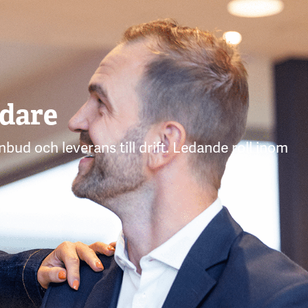
edare
bud och leverans till drift. Ledande roll inom