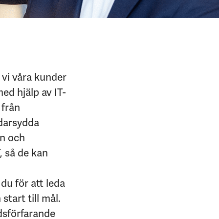
vi våra kunder
ed hjälp av IT-
 från
ddarsydda
en och
, så de kan
du för att leda
tart till mål.
udsförfarande