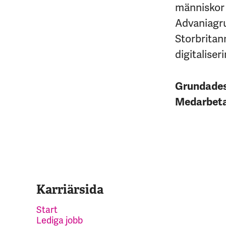
människor 
Advaniagrup
Storbritan
digitaliseri
Grundade
Medarbet
Karriärsida
Start
Lediga jobb