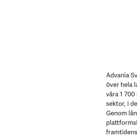
Advania Sv
över hela l
våra 1 700 
sektor, i d
Genom lång
plattforms
framtidens 