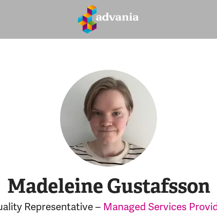
Madeleine Gustafsson
ality Representative –
Managed Services Provi