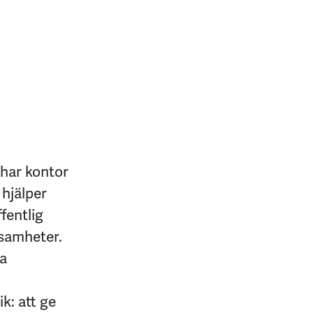
 har kontor
 hjälper
fentlig
ksamheter.
na
k: att ge