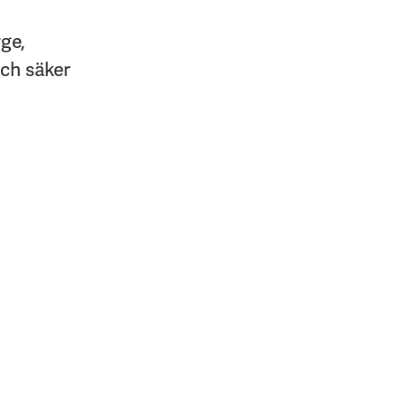
rge,
och säker