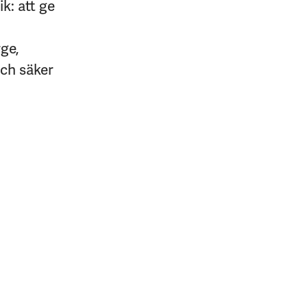
k: att ge
rge,
och säker