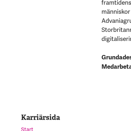
framtidens 
människor 
Advaniagrup
Storbritan
digitaliseri
Grundade
Medarbet
Karriärsida
Start