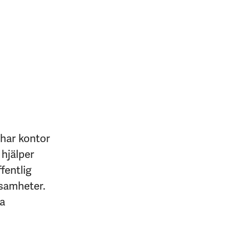
 har kontor
 hjälper
fentlig
ksamheter.
na