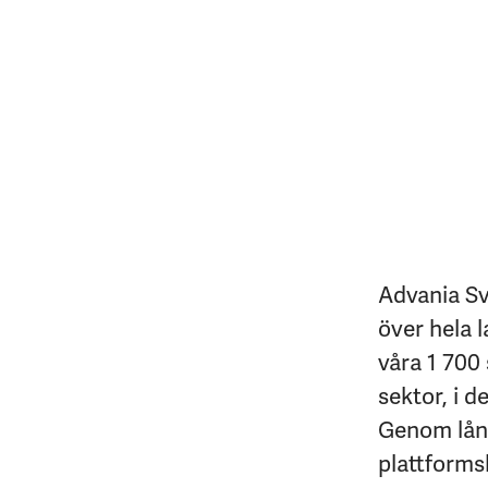
Advania Sv
över hela l
våra 1 700 
sektor, i d
Genom lång
plattforms