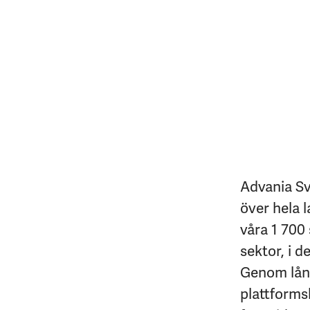
Advania Sv
över hela l
våra 1 700 
sektor, i d
Genom lång
plattforms