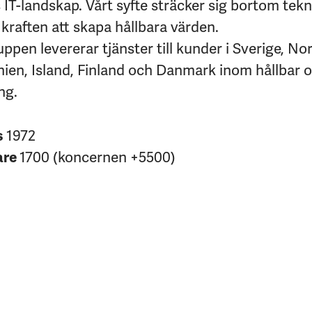
IT-landskap. Vårt syfte sträcker sig bortom tekni
kraften att skapa hållbara värden.
pen levererar tjänster till kunder i Sverige, No
nien, Island, Finland och Danmark inom hållbar 
ng.
s
1972
are
1700 (koncernen +5500)