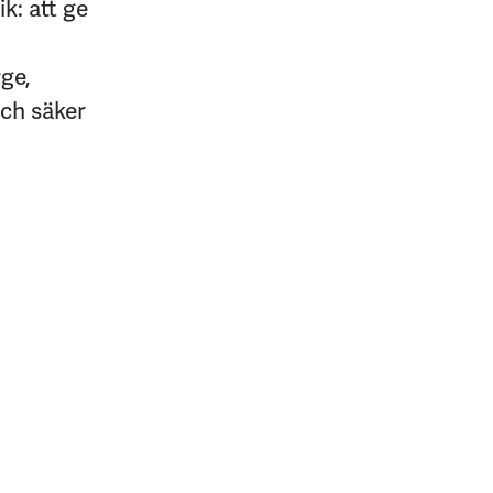
k: att ge
rge,
och säker