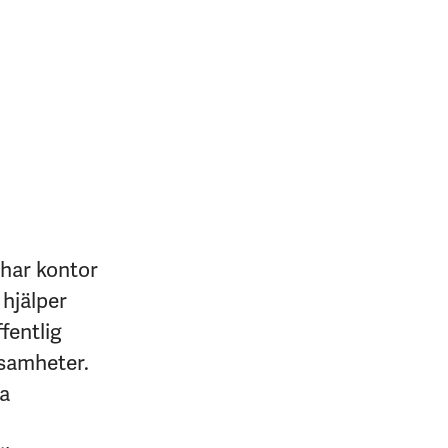
 har kontor
 hjälper
fentlig
ksamheter.
na