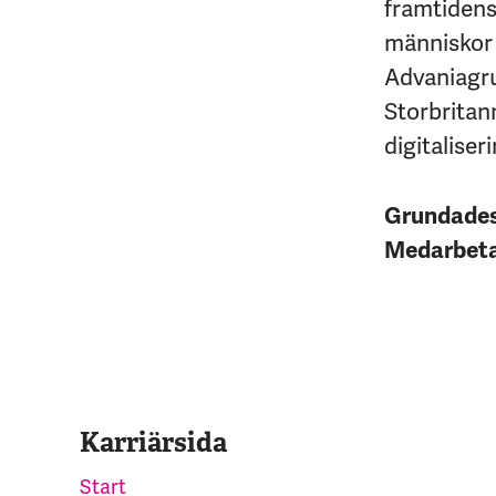
framtidens 
människor 
Advaniagrup
Storbritan
digitaliseri
Grundade
Medarbet
Karriärsida
Start