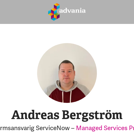
Andreas Bergström
ormsansvarig ServiceNow –
Managed Services P