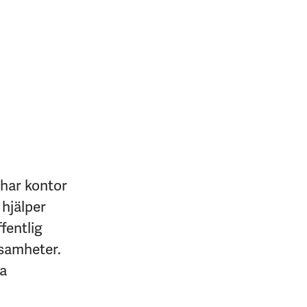
 har kontor
 hjälper
fentlig
ksamheter.
na