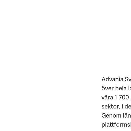
Advania Sv
över hela l
våra 1 700 
sektor, i d
Genom lång
plattforms