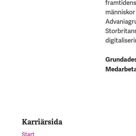
framtidens 
människor 
Advaniagrup
Storbritan
digitaliseri
Grundade
Medarbet
Karriärsida
Start