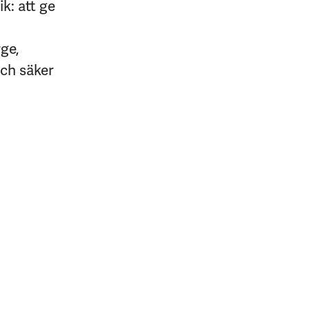
k: att ge
rge,
och säker