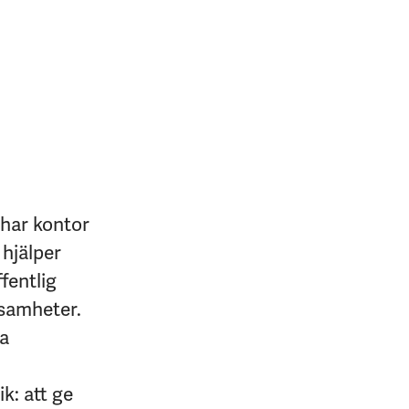
 har kontor
 hjälper
fentlig
ksamheter.
na
k: att ge