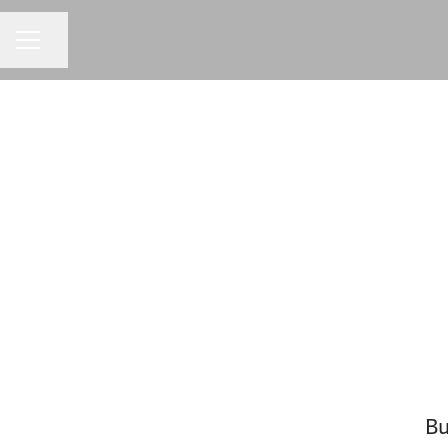
Dela sidan
KARRIÄRMENY
Bu