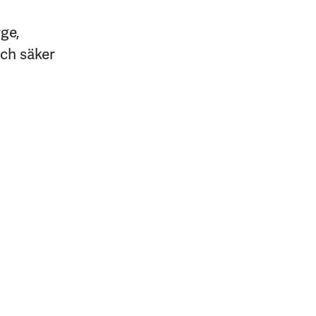
rge,
och säker