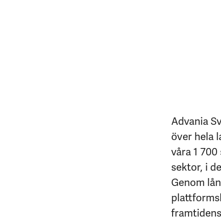
Advania Sv
över hela l
våra 1 700 
sektor, i d
Genom lång
plattforms
framtidens 