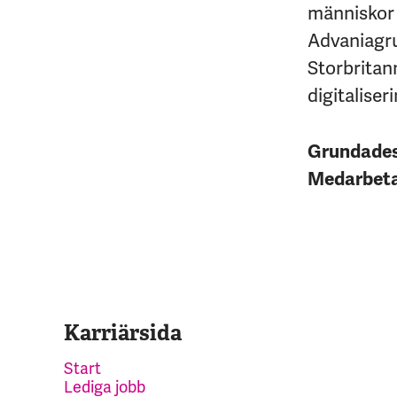
människor 
Advaniagrup
Storbritan
digitaliseri
Grundade
Medarbet
Karriärsida
Start
Lediga jobb