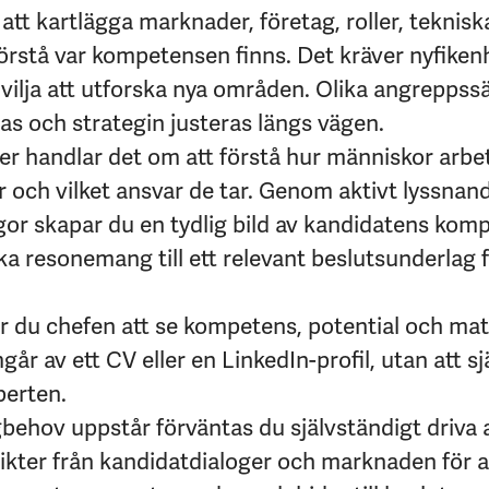
att kartlägga marknader, företag, roller, teknisk
förstå var kompetensen finns. Det kräver nyfikenh
ilja att utforska nya områden. Olika angreppssä
ras och strategin justeras längs vägen.
er handlar det om att förstå hur människor arbet
r och vilket ansvar de tar. Genom aktivt lyssnan
gor skapar du en tydlig bild av kandidatens kom
a resonemang till ett relevant beslutsunderlag 
er du chefen att se kompetens, potential och ma
år av ett CV eller en LinkedIn-profil, utan att s
perten.
behov uppstår förväntas du självständigt driva 
ikter från kandidatdialoger och marknaden för a