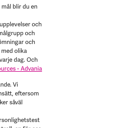
 mål blir du en
tupplevelser och
d målgrupp och
edömningar och
r med olika
 varje dag. Och
rces - Advania
ande. Vi
sätt, eftersom
ker såväl
rsonlighetstest