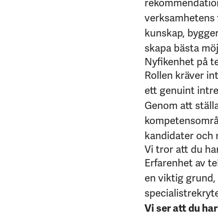
rekommendatione
verksamhetens f
kunskap, bygger
skapa bästa möjl
Nyfikenhet på t
Rollen kräver in
ett genuint intre
Genom att ställ
kompetensområd
kandidater och 
Vi tror att du h
Erfarenhet av te
en viktig grund,
specialistrekryt
Vi ser att du har