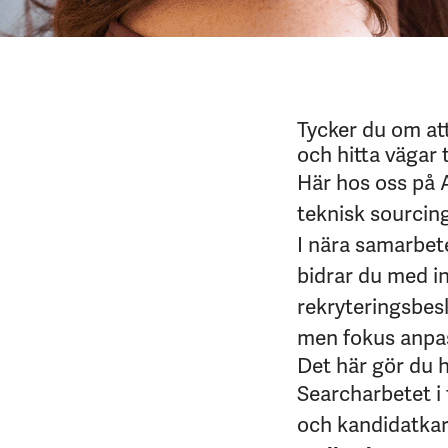
Tycker du om at
och hitta vägar 
Här hos oss på A
teknisk sourcin
I nära samarbet
bidrar du med in
rekryteringsbesl
men fokus anpas
Det här gör du 
Searcharbetet i 
och kandidatkart