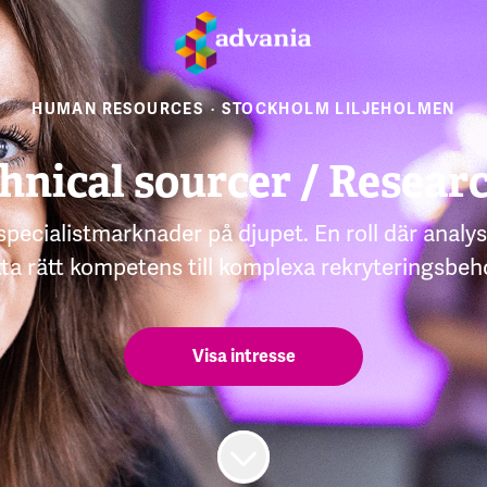
HUMAN RESOURCES
·
STOCKHOLM LILJEHOLMEN
hnical sourcer / Resear
 specialistmarknader på djupet. En roll där anal
tta rätt kompetens till komplexa rekryteringsbeh
Visa intresse