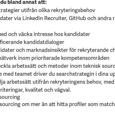
 du bland annat att:
rategier utifrån olika rekryteringsbehov
idater via LinkedIn Recruiter, GitHub och andra 
ed och väcka intresse hos kandidater
ficerande kandidatdialoger
idater och marknadsinsikter för rekryterande c
nätverk inom prioriterade kompetensområden
tveckla arbetssätt och metoder inom teknisk sour
e med teamet driver du searchstrategin i dina u
välja arbetssätt utifrån rekryteringens behov, med
riteringar, kvalitet och vägval.
 sourcing
sourcing om mer än att hitta profiler som matcha