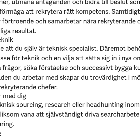
r, utmana antaganden och bidra till beslut som
örmåga att rekrytera rätt kompetens. Samtidigt
 förtroende och samarbetar nära rekryterande ch
iga resultat.
eknik
te att du själv är teknisk specialist. Däremot beh
sse för teknik och en vilja att sätta sig in i nya 
a frågor, söka förståelse och successivt bygga 
en du arbetar med skapar du trovärdighet i m
rekryterande chefer.
ar med dig
knisk sourcing, research eller headhunting inom 
 liksom vana att självständigt driva searcharbet
ering.
: