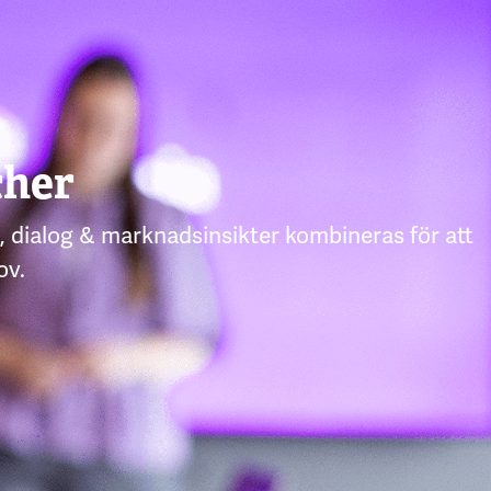
cher
ys, dialog & marknadsinsikter kombineras för att
ov.