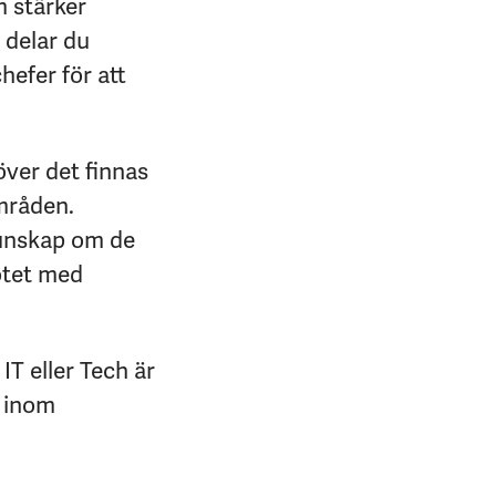
 stärker
 delar du
efer för att
över det finnas
områden.
kunskap om de
ötet med
IT eller Tech är
e inom