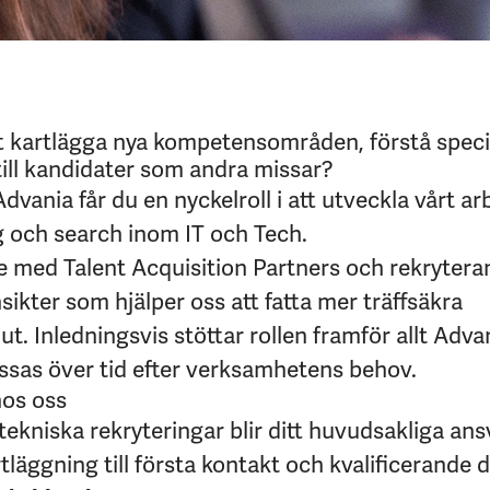
t kartlägga nya kompetensområden, förstå spec
till kandidater som andra missar?
dvania får du en nyckelroll i att utveckla vårt a
g och search inom IT och Tech.
e med Talent Acquisition Partners och rekrytera
sikter som hjälper oss att fatta mer träffsäkra
ut. Inledningsvis stöttar rollen framför allt Adva
sas över tid efter verksamhetens behov.
hos oss
tekniska rekryteringar blir ditt huvudsakliga ansv
läggning till första kontakt och kvalificerande d