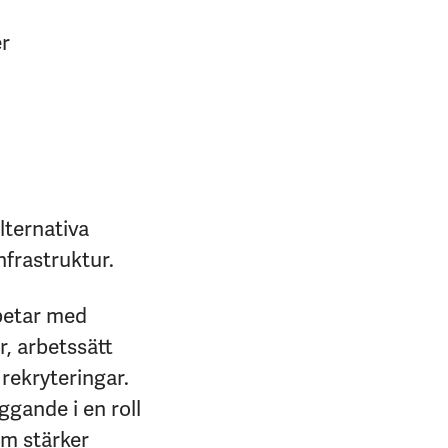
er
lternativa
nfrastruktur.
rbetar med
r, arbetssätt
 rekryteringar.
gande i en roll
om stärker