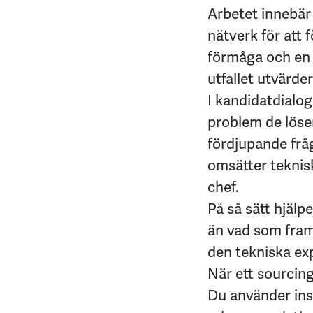
Arbetet innebär 
nätverk för att 
förmåga och en v
utfallet utvärde
I kandidatdialog
problem de löse
fördjupande frå
omsätter teknisk
chef.
På så sätt hjälp
än vad som framg
den tekniska ex
När ett sourcing
Du använder ins