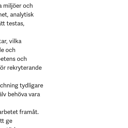
a miljöer och
et, analytisk
tt testas,
ar, vilka
de och
petens och
för rekryterande
tchning tydligare
jälv behöva vara
arbetet framåt.
tt ge