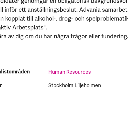
ndidater genomgår en obligatorisk bakgrundskont
ll inför ett anställningsbeslut.
Advania samarbet
n kopplat till alkohol-, drog- och spelproblemati
aktiv Arbetsplats".
öra av dig om du har några frågor eller fundering
alistområden
Human Resources
r
Stockholm Liljeholmen