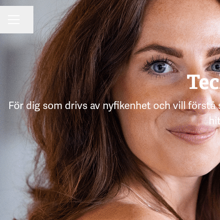
Dela sidan
KARRIÄRMENY
Tec
För dig som drivs av nyfikenhet och vill förstå
hi