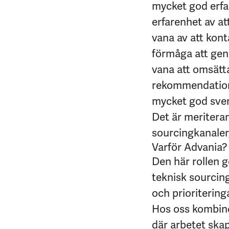
mycket god erfa
erfarenhet av at
vana av att kon
förmåga att gen
vana att omsätta
rekommendatio
mycket god svens
Det är meriteran
sourcingkanaler,
Varför Advania?
Den här rollen g
teknisk sourcing
och prioritering
Hos oss kombine
där arbetet ska