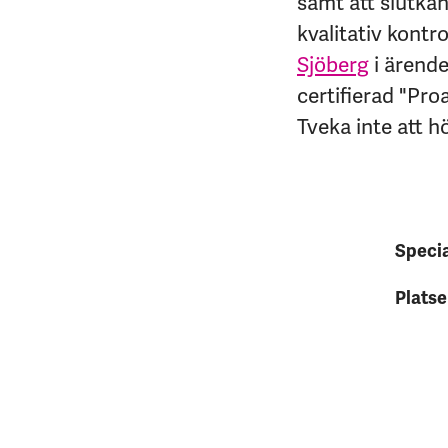
samt att slutka
kvalitativ kontro
Sjöberg
i ärende
certifierad "Pro
Tveka inte att h
Speci
Platse