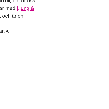
roll, en för oss
ar med
Ljung &
k och är en
ar.☀️