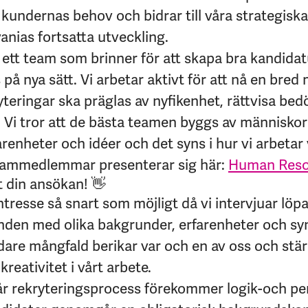
kundernas behov och bidrar till våra strategiska
vanias fortsatta utveckling.
v ett team som brinner för att skapa bra kandida
på nya sätt. Vi arbetar aktivt för att nå en bre
ryteringar ska präglas av nyfikenhet, rättvisa b
. Vi tror att de bästa teamen byggs av människo
renheter och idéer och det syns i hur vi arbetar
eammedlemmar presenterar sig här:
Human Resou
t din ansökan! 👋
intresse så snart som möjligt då vi intervjuar löp
den med olika bakgrunder, erfarenheter och syn
edare mångfald berikar var och en av oss och stär
kreativitet i vårt arbete.
år rekryteringsprocess förekommer logik-och pe