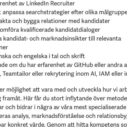
renhet av LinkedIn Recruiter
t anpassa searchstrategier efter olika målgrupp
takta och bygga relationer med kandidater
omföra kvalificerade kandidatdialoger
 kandidat- och marknadsinsikter till relevanta
ner
ka och engelska i tal och skrift
de om du har erfarenhet av GitHub eller andra a
 Teamtailor eller rekrytering inom AI, IAM eller i
er möjlighet att vara med och utveckla hur vi a
 framåt. Här får du stort inflytande över metode
ar och bidrar i några av våra mest specialiserade
ras analys, marknadsförståelse och relationsbyg
par konkret värde. Genom att hitta kompetens s