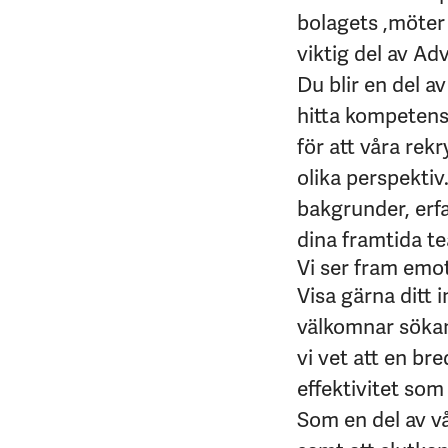
bolagets ,möter 
viktig del av Ad
Du blir en del a
hitta kompetens 
för att våra rek
olika perspektiv
bakgrunder, erfa
dina framtida t
Vi ser fram emo
Visa gärna ditt 
välkomnar sökan
vi vet att en br
effektivitet som 
Som en del av v