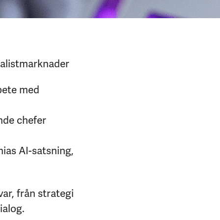
ialistmarknader
rbete med
nde chefer
nias AI-satsning,
ar, från strategi
ialog.