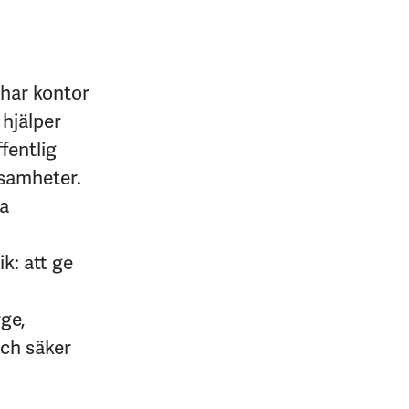
 har kontor
 hjälper
fentlig
ksamheter.
na
k: att ge
rge,
och säker