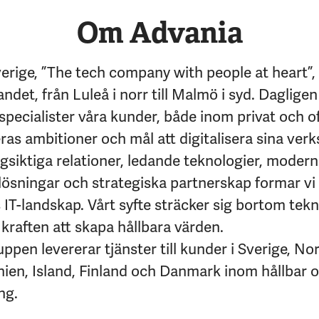
Om Advania
erige, ”The tech company with people at heart”,
andet, från Luleå i norr till Malmö i syd. Dagligen
specialister våra kunder, både inom privat och of
eras ambitioner och mål att digitalisera sina ver
siktiga relationer, ledande teknologier, moder
lösningar och strategiska partnerskap formar vi
IT-landskap. Vårt syfte sträcker sig bortom tekni
kraften att skapa hållbara värden.
pen levererar tjänster till kunder i Sverige, No
nien, Island, Finland och Danmark inom hållbar 
ng.