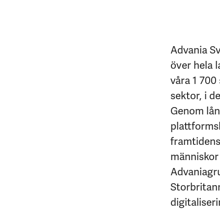
Advania Sv
över hela l
våra 1 700 
sektor, i d
Genom lång
plattforms
framtidens 
människor 
Advaniagrup
Storbritan
digitaliseri