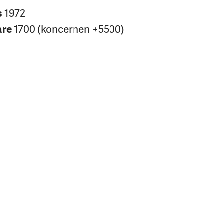
1972
s
1700 (koncernen +5500)
are