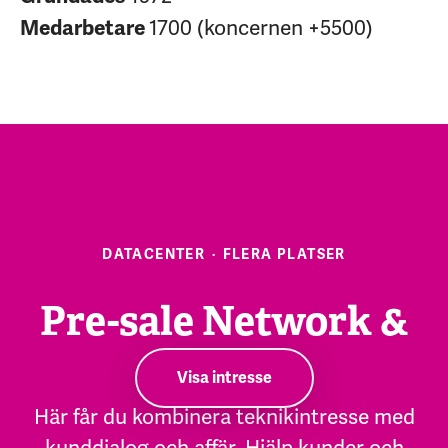
1700 (koncernen +5500)
Medarbetare
DATACENTER
·
FLERA PLATSER
Pre-sale Network &
Security
Visa intresse
Här får du kombinera teknikintresse med
kunddialog och affär. Hjälp kunder och