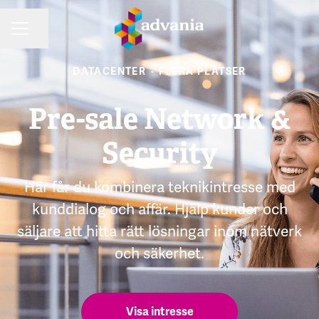
Dela sidan
KARRIÄRMENY
DATACENTER
·
FLERA PLATSER
Pre-sale Network &
Security
Här får du kombinera teknikintresse med
kunddialog och affär. Hjälp kunder och
säljare att hitta rätt lösningar inom nätverk
och säkerhet.
Visa intresse