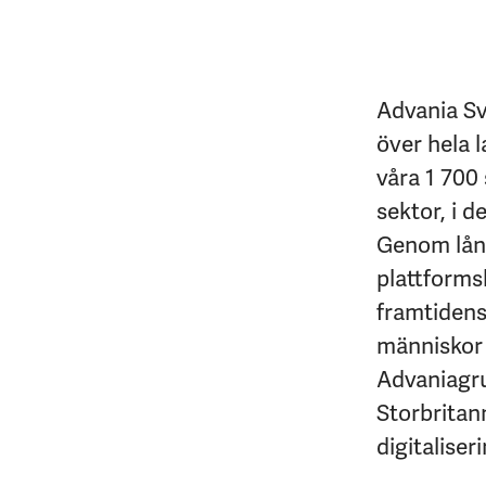
Advania Sv
över hela l
våra 1 700 
sektor, i d
Genom lång
plattforms
framtidens 
människor 
Advaniagrup
Storbritan
digitaliseri