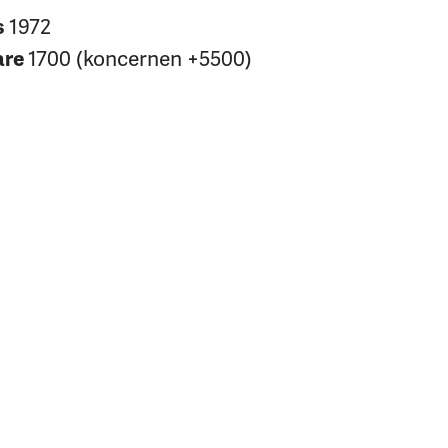
1972
s
1700 (koncernen +5500)
are