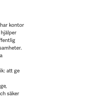
 har kontor
 hjälper
fentlig
ksamheter.
na
k: att ge
rge,
och säker