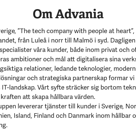
Om Advania
erige, ”The tech company with people at heart”,
andet, från Luleå i norr till Malmö i syd. Dagligen
specialister våra kunder, både inom privat och of
eras ambitioner och mål att digitalisera sina ver
siktiga relationer, ledande teknologier, moder
lösningar och strategiska partnerskap formar vi
IT-landskap. Vårt syfte sträcker sig bortom tekni
kraften att skapa hållbara värden.
pen levererar tjänster till kunder i Sverige, No
nien, Island, Finland och Danmark inom hållbar 
ng.