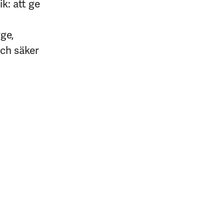
k: att ge
rge,
och säker