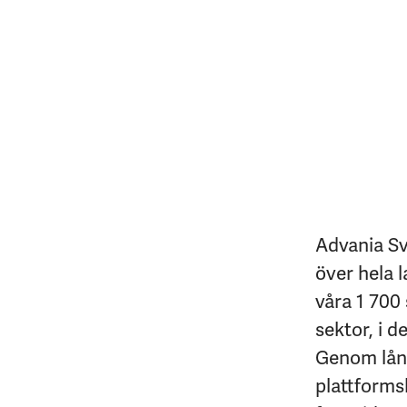
Advania Sv
över hela l
våra 1 700 
sektor, i d
Genom lång
plattforms