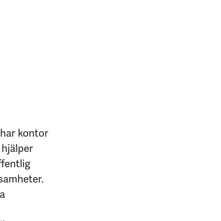
 har kontor
 hjälper
fentlig
ksamheter.
na