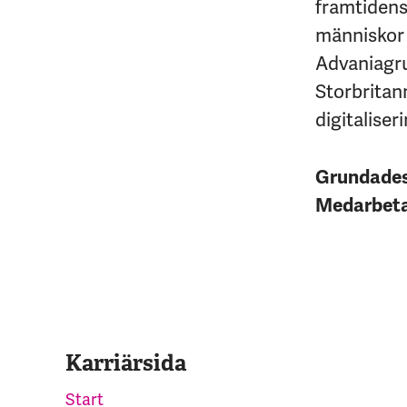
framtidens 
människor 
Advaniagrup
Storbritan
digitaliseri
Grundade
Medarbet
Karriärsida
Start