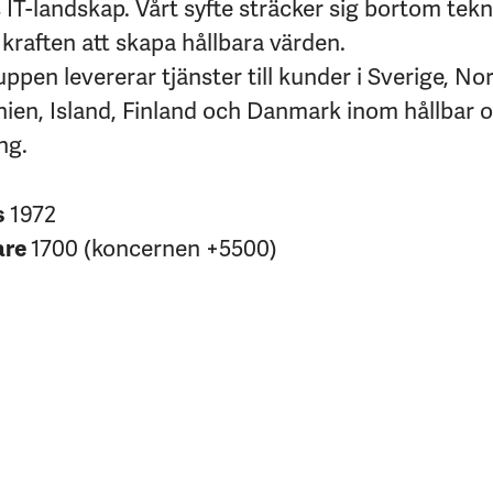
IT-landskap. Vårt syfte sträcker sig bortom tekni
kraften att skapa hållbara värden.
pen levererar tjänster till kunder i Sverige, No
nien, Island, Finland och Danmark inom hållbar 
ng.
s
1972
are
1700 (koncernen +5500)