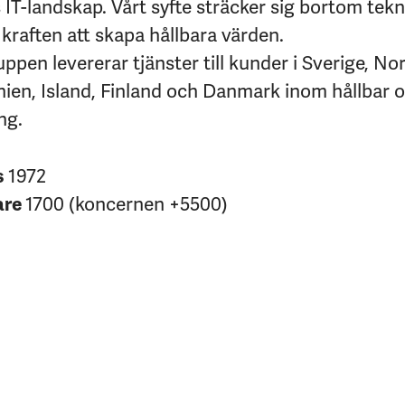
IT-landskap. Vårt syfte sträcker sig bortom tekni
kraften att skapa hållbara värden.
pen levererar tjänster till kunder i Sverige, No
nien, Island, Finland och Danmark inom hållbar 
ng.
s
1972
are
1700 (koncernen +5500)