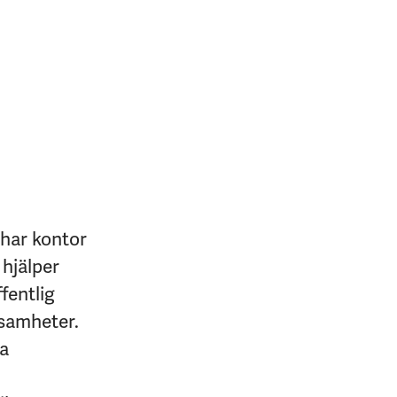
 har kontor
 hjälper
fentlig
ksamheter.
na