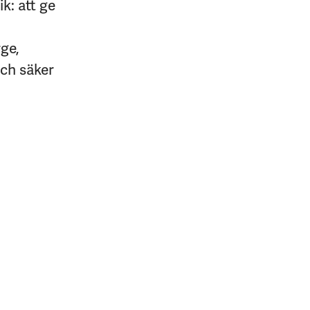
k: att ge
rge,
och säker