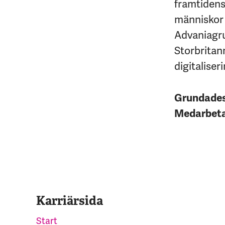
framtidens 
människor 
Advaniagrup
Storbritan
digitaliseri
Grundade
Medarbet
Karriärsida
Start