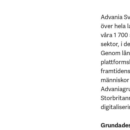
Advania Sv
över hela l
våra 1 700 
sektor, i d
Genom lång
plattforms
framtidens 
människor 
Advaniagrup
Storbritan
digitaliseri
Grundade