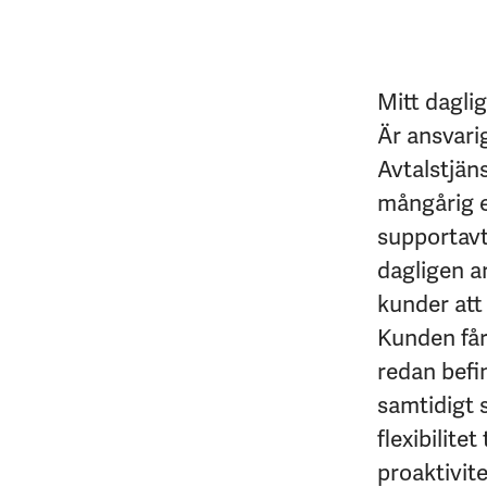
Mitt dagli
Är ansvari
Avtalstjän
mångårig e
supportavt
dagligen a
kunder att
Kunden får
redan befin
samtidigt 
flexibilite
proaktivit