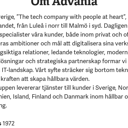
Om Advania
erige, ”The tech company with people at heart”,
andet, från Luleå i norr till Malmö i syd. Dagligen
specialister våra kunder, både inom privat och of
eras ambitioner och mål att digitalisera sina ver
siktiga relationer, ledande teknologier, moder
lösningar och strategiska partnerskap formar vi
IT-landskap. Vårt syfte sträcker sig bortom tekni
kraften att skapa hållbara värden.
pen levererar tjänster till kunder i Sverige, No
nien, Island, Finland och Danmark inom hållbar 
ng.
s
1972