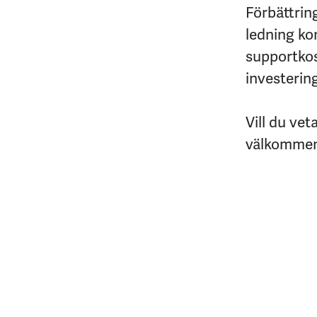
Förbättrin
ledning ko
supportkost
investerin
Vill du ve
välkommen 