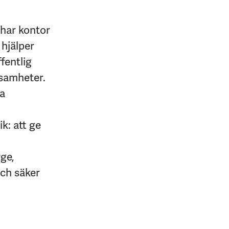
 har kontor
 hjälper
fentlig
ksamheter.
na
k: att ge
rge,
och säker