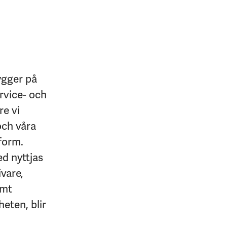
ygger på
rvice- och
re vi
och våra
form.
ed nyttjas
ivare,
amt
heten, blir