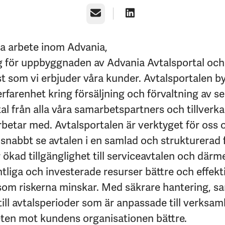
E-post
ga arbete inom Advania,
g för uppbyggnaden av Advania Avtalsportal och
st som vi erbjuder våra kunder. Avtalsportalen b
rfarenhet kring försäljning och förvaltning av se
al från alla våra samarbetspartners och tillverka
rbetar med. Avtalsportalen är verktyget för oss 
 snabbt se avtalen i en samlad och strukturerad 
 ökad tillgänglighet till serviceavtalen och därm
tliga och investerade resurser bättre och effekt
som riskerna minskar. Med säkrare hantering, s
t till avtalsperioder som är anpassade till verksam
eten mot kundens organisationen bättre.