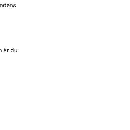
undens
n är du