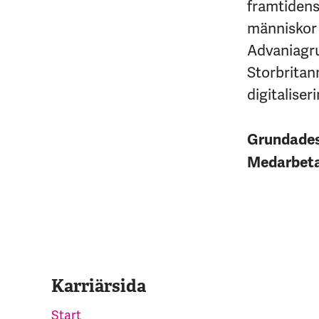
framtidens 
människor 
Advaniagrup
Storbritan
digitaliseri
Grundade
Medarbet
Karriärsida
Start