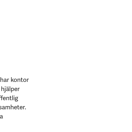
 har kontor
 hjälper
fentlig
ksamheter.
na