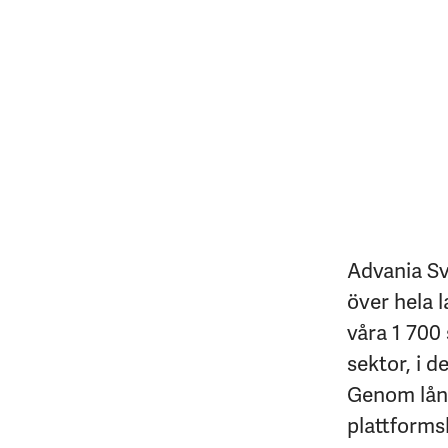
Advania Sv
över hela l
våra 1 700 
sektor, i d
Genom lång
plattforms