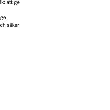
k: att ge
rge,
och säker