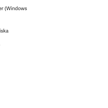
öer (Windows
iska
r