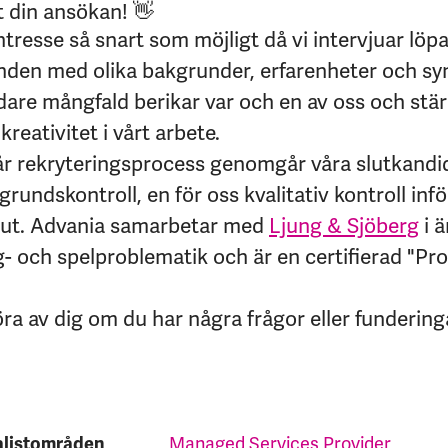
t din ansökan! 👋
intresse så snart som möjligt då vi intervjuar löp
den med olika bakgrunder, erfarenheter och syn
edare mångfald berikar var och en av oss och stär
kreativitet i vårt arbete.
år rekryteringsprocess genomgår våra slutkandi
rundskontroll, en för oss kvalitativ kontroll infö
lut.
Advania samarbetar med
Ljung & Sjöberg
i 
rog- och spelproblematik och är en certifierad "Pr
öra av dig om du har några frågor eller fundering
alistområden
Managed Services Provider