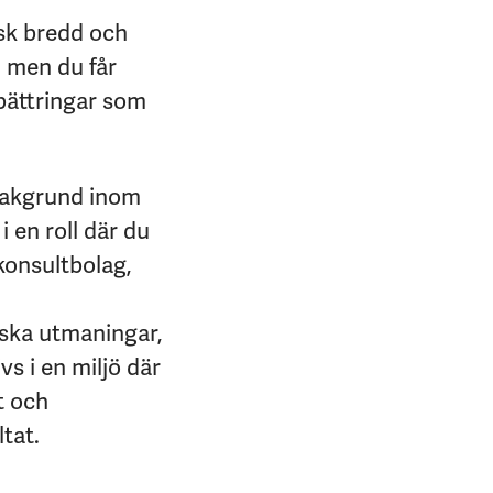
isk bredd och
, men du får
rbättringar som
 bakgrund inom
 en roll där du
 konsultbolag,
iska utmaningar,
vs i en miljö där
t och
tat.