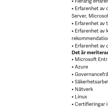
• Flerårig erfar
• Erfarenhet av 
Server, Microso
• Erfarenhet av
• Erfarenhet av
rekommendation
• Erfarenhet av
Det är meritera
• Microsoft Entr
• Azure
• Governancefr
• Säkerhetsarbet
• Nätverk
• Linux
• Certifieringar