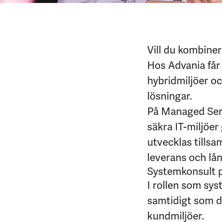
Vill du kombiner
Hos Advania får
hybridmiljöer o
lösningar.
På Managed Servi
säkra IT-miljöer
utvecklas tills
leverans och lån
Systemkonsult 
I rollen som sys
samtidigt som d
kundmiljöer.