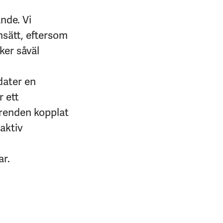
ande. Vi
sätt, eftersom
ker såväl
dater en
r ett
ärenden kopplat
oaktiv
ar.