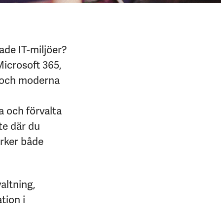
ade IT-miljöer?
icrosoft 365,
a och moderna
a och förvalta
te där du
rker både
altning,
tion i