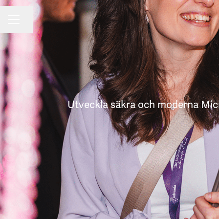
Dela sidan
KARRIÄRMENY
Utveckla säkra och moderna Micro