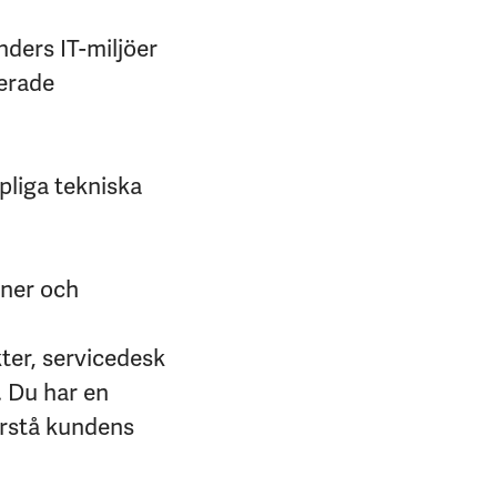
nders IT-miljöer
erade
pliga tekniska
oner och
ter, servicedesk
. Du har en
örstå kundens