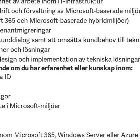
enhet av arbete inom IT-infrastruktur
drift och förvaltning av Microsoft-baserade milj
ft 365 och Microsoft-baserade hybridmiljöer)
 tenantmigreringar
 kunddialog samt att omsätta kundbehov till tekn
er och lösningar
 design och implementation av tekniska lösninga
nde om du har erfarenhet eller kunskap inom:
a ID
ågor
e i Microsoft-miljöer
 inom Microsoft 365, Windows Server eller Azure