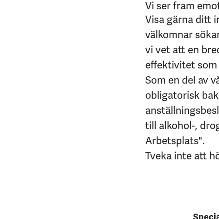
Vi ser fram emo
Visa gärna ditt 
välkomnar sökan
vi vet att en br
effektivitet som 
Som en del av v
obligatorisk bakg
anställningsbes
till alkohol-, d
Arbetsplats".
Tveka inte att h
Speci