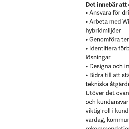
Det innebär att
• Ansvara för dr
• Arbeta med Wi
hybridmiljöer
• Genomföra ten
• Identifiera fö
lösningar
• Designa och i
• Bidra till at
tekniska åtgärd
Utöver det ovan
och kundansvarig
viktig roll i ku
vardag, kommuni
rekommendation