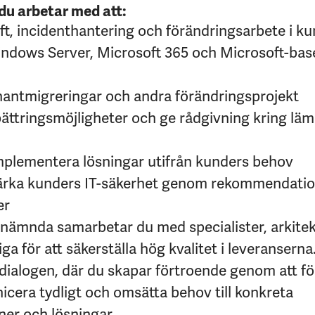
 du arbetar med att:
ift, incidenthantering och förändringsarbete i ku
ndows Server, Microsoft 365 och Microsoft-bas
antmigreringar och andra förändringsprojekt
rbättringsmöjligheter och ge rådgivning kring läm
mplementera lösningar utifrån kunders behov
t stärka kunders IT-säkerhet genom rekommendati
er
nämnda samarbetar du med specialister, arkitek
a för att säkerställa hög kvalitet i leveranserna
nddialogen, där du skapar förtroende genom att f
cera tydligt och omsätta behov till konkreta
er och lösningar.