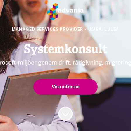
MANAGED SERVICES PROVIDER
·
UMEÅ, LULEÅ
Systemkonsult
soft-miljöer genom drift, rådgivning, migrerin
Visa intresse