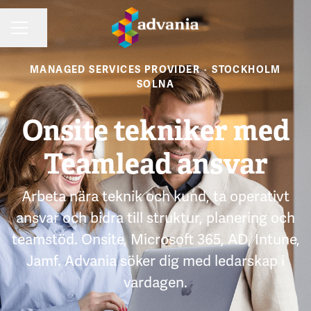
Dela sidan
KARRIÄRMENY
MANAGED SERVICES PROVIDER
·
STOCKHOLM
SOLNA
Onsite tekniker med
Teamlead ansvar
Arbeta nära teknik och kund, ta operativt
ansvar och bidra till struktur, planering och
teamstöd. Onsite, Microsoft 365, AD, Intune,
Jamf. Advania söker dig med ledarskap i
vardagen.