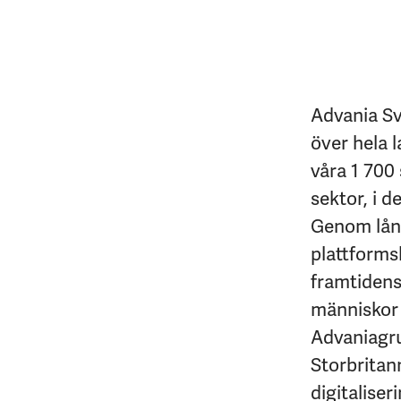
Advania Sv
över hela l
våra 1 700 
sektor, i d
Genom lång
plattforms
framtidens 
människor 
Advaniagrup
Storbritan
digitaliseri