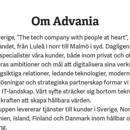
Om Advania
erige, ”The tech company with people at heart”,
andet, från Luleå i norr till Malmö i syd. Dagligen
specialister våra kunder, både inom privat och of
eras ambitioner och mål att digitalisera sina ver
siktiga relationer, ledande teknologier, moder
lösningar och strategiska partnerskap formar vi
IT-landskap. Vårt syfte sträcker sig bortom tekni
kraften att skapa hållbara värden.
pen levererar tjänster till kunder i Sverige, No
nien, Island, Finland och Danmark inom hållbar 
ng.