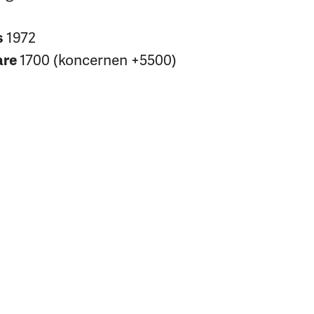
1972
s
1700 (koncernen +5500)
are