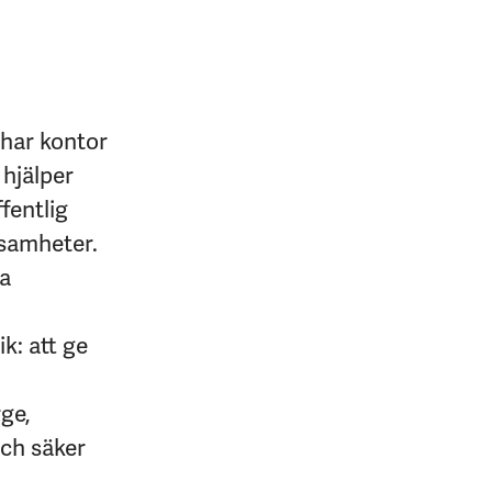
 har kontor
 hjälper
fentlig
ksamheter.
na
k: att ge
rge,
och säker