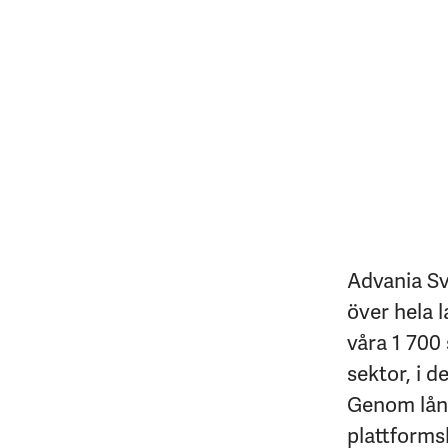
Advania Sv
över hela l
våra 1 700 
sektor, i d
Genom lång
plattforms