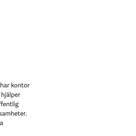
 har kontor
 hjälper
fentlig
ksamheter.
na