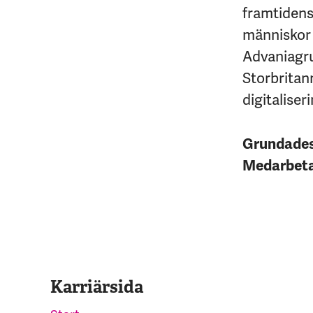
framtidens 
människor 
Advaniagrup
Storbritan
digitaliseri
Grundade
Medarbet
Karriärsida