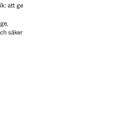
k: att ge
rge,
och säker