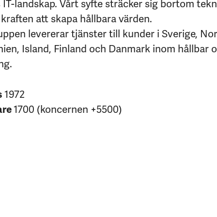
IT-landskap. Vårt syfte sträcker sig bortom tekni
kraften att skapa hållbara värden.
pen levererar tjänster till kunder i Sverige, No
nien, Island, Finland och Danmark inom hållbar 
ng.
s
1972
are
1700 (koncernen +5500)