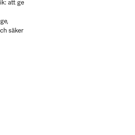
k: att ge
rge,
och säker