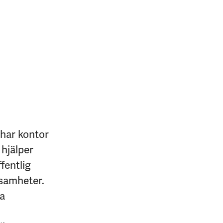
 har kontor
 hjälper
fentlig
ksamheter.
na