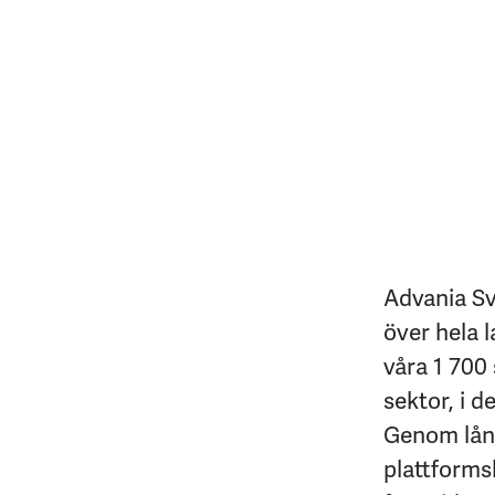
Advania Sv
över hela l
våra 1 700 
sektor, i d
Genom lång
plattforms