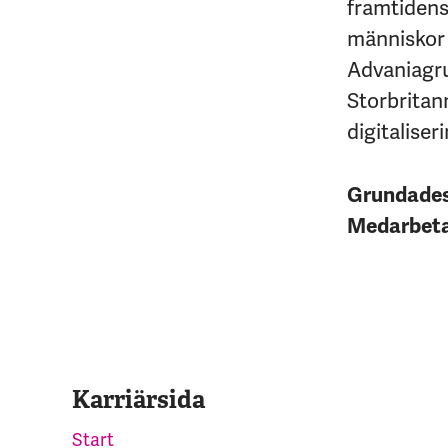
framtidens 
människor 
Advaniagrup
Storbritan
digitaliseri
Grundade
Medarbet
Karriärsida
Start