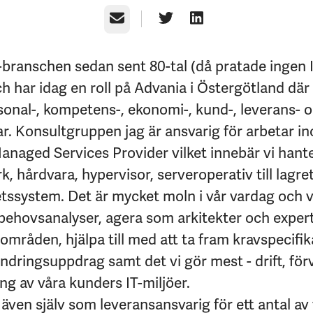
E-post
T-branschen sedan sent 80-tal (då pratade ingen I
ch har idag en roll på Advania i Östergötland dä
rsonal-, kompetens-, ekonomi-, kund-, leverans- 
ar. Konsultgruppen jag är ansvarig för arbetar i
naged Services Provider vilket innebär vi hanter
k, hårdvara, hypervisor, serveroperativ till lagre
ssystem. Det är mycket moln i vår vardag och v
ehovsanalyser, agera som arkitekter och exper
områden, hjälpa till med att ta fram kravspecifik
ändringsuppdrag samt det vi gör mest - drift, för
ng av våra kunders IT-miljöer.
 även själv som leveransansvarig för ett antal av