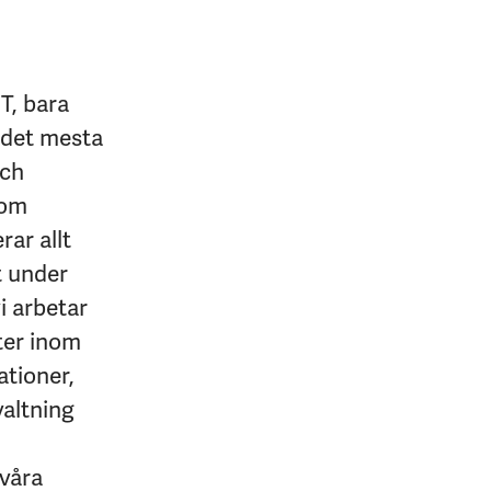
T, bara
r det mesta
och
nom
ar allt
t under
i arbetar
ter inom
ationer,
valtning
 våra