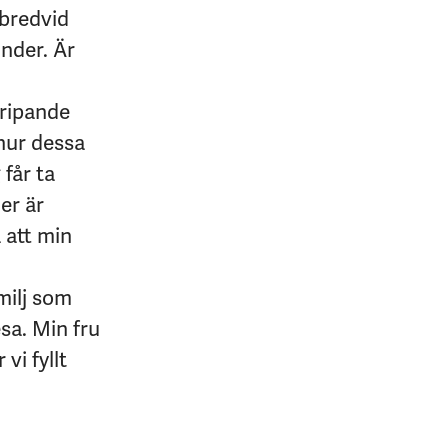
 bredvid
under. Är
gripande
 hur dessa
 får ta
er är
 att min
amilj som
esa. Min fru
vi fyllt