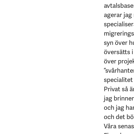
avtalsbase
agerar jag 
specialise
migrerings
syn över h
översätts i
över proje
”svårhante
specialitet 
Privat så ä
jag brinner
och jag ha
och det bör
Våra senas