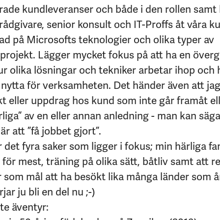
rade kundleveranser och både i den rollen samt
rådgivare, senior konsult och IT-Proffs åt våra k
rad på Microsofts teknologier och olika typer av
projekt. Lägger mycket fokus på att ha en över
ur olika lösningar och tekniker arbetar ihop och
 nytta för verksamheten. Det händer även att jag
kt eller uppdrag hos kund som inte går framåt ell
rliga” av en eller annan anledning - man kan säga
är att ”få jobbet gjort”.
r det fyra saker som ligger i fokus; min härliga f
 för mest, träning på olika sätt, båtliv samt att r
r som mål att ha besökt lika många länder som år 
jar ju bli en del nu ;-)
te äventyr: