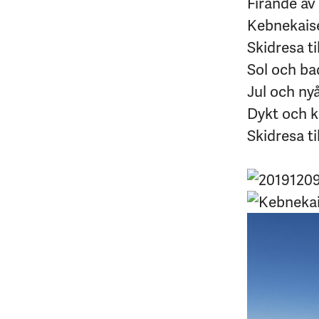
Firande av
Kebnekaises
Skidresa ti
Sol och ba
Jul och ny
Dykt och k
Skidresa ti