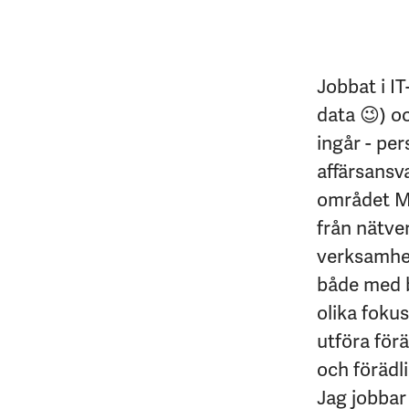
Jobbat i I
data 😉) o
ingår - pe
affärsansv
området Ma
från nätver
verksamhet
både med b
olika fokus
utföra för
och förädli
Jag jobbar