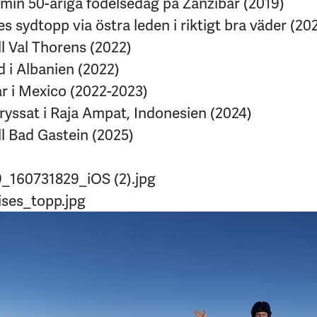
 min 50-åriga födelsedag på Zanzibar (2019)
 sydtopp via östra leden i riktigt bra väder (20
ll Val Thorens (2022)
d i Albanien (2022)
år i Mexico (2022-2023)
ryssat i Raja Ampat, Indonesien (2024)
ll Bad Gastein (2025)