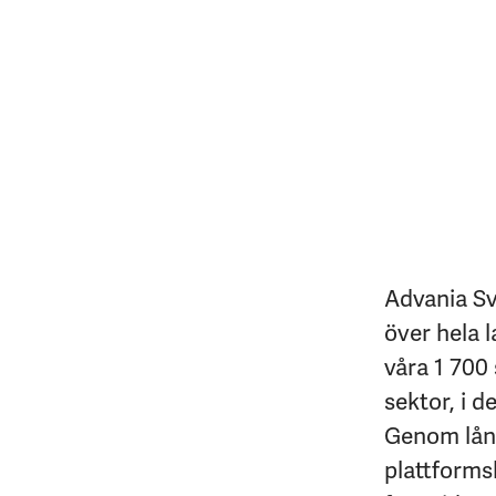
Advania Sv
över hela l
våra 1 700 
sektor, i d
Genom lång
plattforms