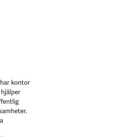
 har kontor
 hjälper
fentlig
ksamheter.
na