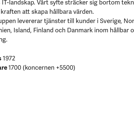
IT-landskap. Vårt syfte sträcker sig bortom tekni
kraften att skapa hållbara värden.
pen levererar tjänster till kunder i Sverige, No
nien, Island, Finland och Danmark inom hållbar 
ng.
s
1972
are
1700 (koncernen +5500)