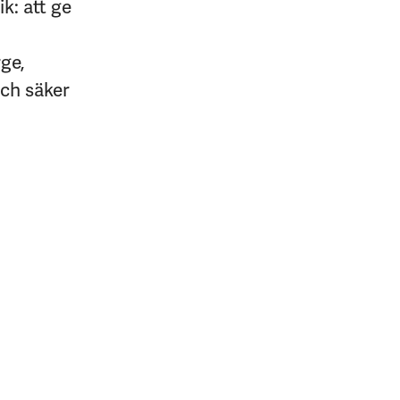
k: att ge
rge,
och säker