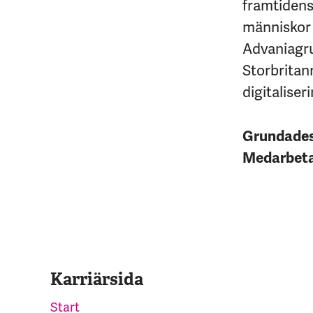
framtidens 
människor 
Advaniagrup
Storbritan
digitaliseri
Grundade
Medarbet
Karriärsida
Start