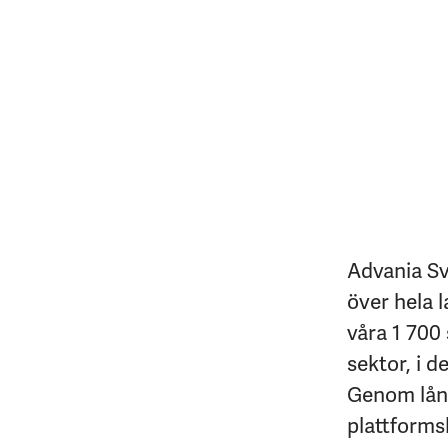
Advania Sv
över hela l
våra 1 700 
sektor, i d
Genom lång
plattforms