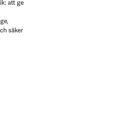
k: att ge
rge,
och säker