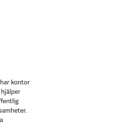
 har kontor
 hjälper
fentlig
ksamheter.
na