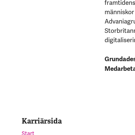
framtidens 
människor 
Advaniagrup
Storbritan
digitaliseri
Grundade
Medarbet
Karriärsida
Start