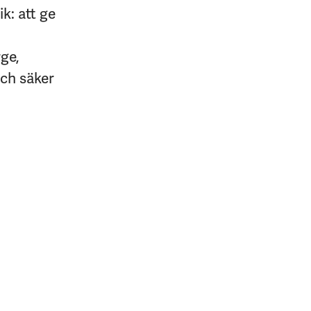
k: att ge
rge,
och säker