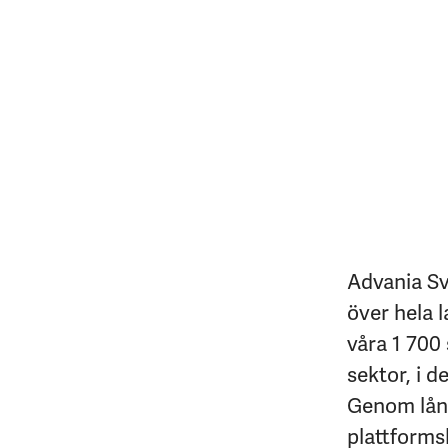
Advania Sv
över hela l
våra 1 700 
sektor, i d
Genom lång
plattforms