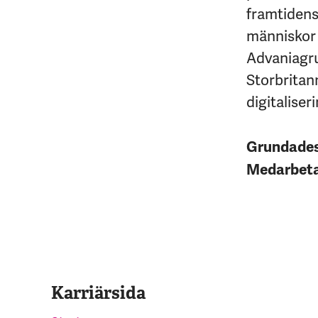
framtidens 
människor 
Advaniagrup
Storbritan
digitaliseri
Grundade
Medarbet
Karriärsida