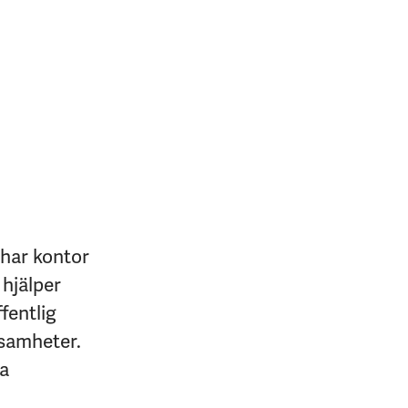
 har kontor
 hjälper
fentlig
ksamheter.
na