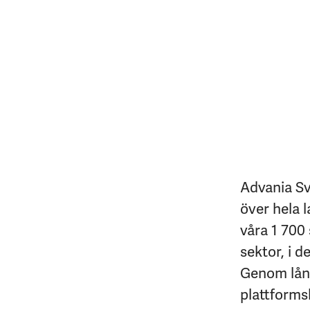
Advania Sv
över hela l
våra 1 700 
sektor, i d
Genom lång
plattforms