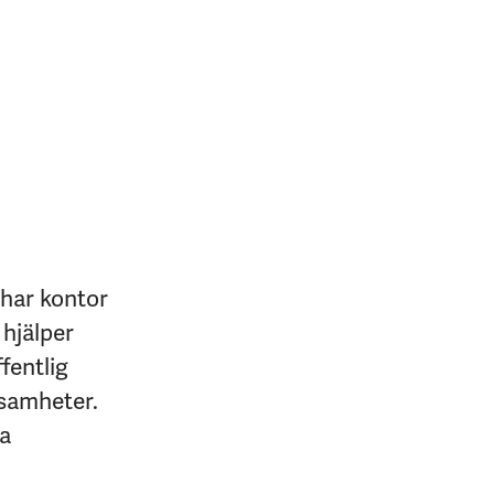
 har kontor
 hjälper
fentlig
ksamheter.
na