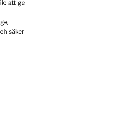
k: att ge
rge,
och säker