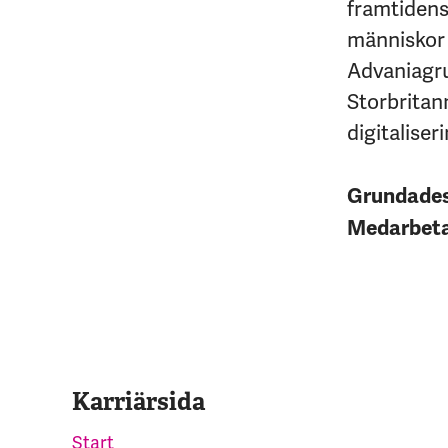
framtidens 
människor 
Advaniagrup
Storbritan
digitaliseri
Grundade
Medarbet
Karriärsida
Start