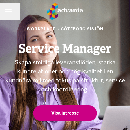
Dela sidan
KARRIÄRMENY
WORKPLACE
·
GÖTEBORG SISJÖN
Service Manager
Skapa smidiga leveransflöden, starka
kundrelationer och hög kvalitet i en
kundnära roll med fokus på struktur, service
och koordinering.
Visa intresse