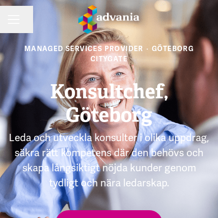
Dela sidan
KARRIÄRMENY
MANAGED SERVICES PROVIDER
·
GÖTEBORG
CITYGATE
Konsultchef,
Göteborg
Leda och utveckla konsulter i olika uppdrag,
säkra rätt kompetens där den behövs och
skapa långsiktigt nöjda kunder genom
tydligt och nära ledarskap.