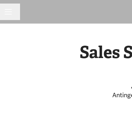
Dela sidan
KARRIÄRMENY
Sales 
Antinge