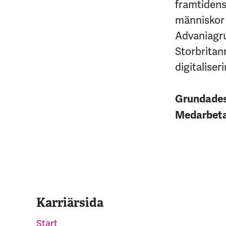
framtidens 
människor 
Advaniagrup
Storbritan
digitaliseri
Grundade
Medarbet
Karriärsida
Start