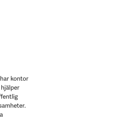
 har kontor
 hjälper
fentlig
ksamheter.
na