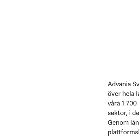
Advania Sv
över hela l
våra 1 700 
sektor, i d
Genom lång
plattforms