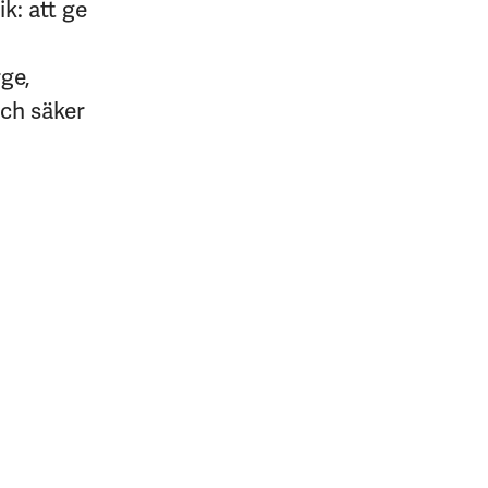
k: att ge
rge,
och säker