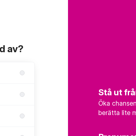
ad av?
Stå ut f
Öka chansen 
berätta lite 