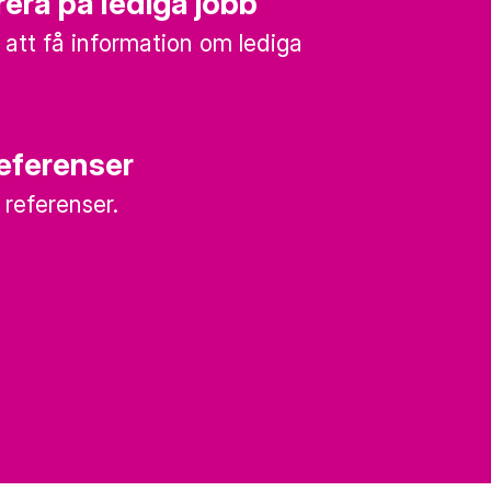
era på lediga jobb
 att få information om lediga
referenser
a referenser.