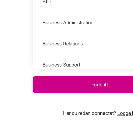
BID
Business Administration
Business Relations
Business Support
Fortsätt
Customer Experience
Datacenter
Har du redan connectat?
Logga 
Development